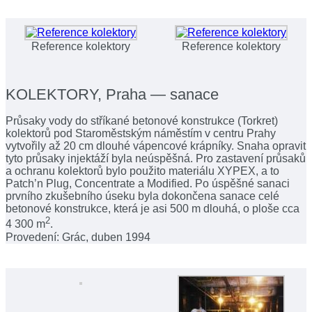
Reference kolektory
Reference kolektory
KOLEKTORY, Praha — sanace
Průsaky vody do stříkané betonové konstrukce (Torkret)
kolektorů pod Staroměstským náměstím v centru Prahy
vytvořily až 20 cm dlouhé vápencové krápníky. Snaha opravit
tyto průsaky injektáží byla neúspěšná. Pro zastavení průsaků
a ochranu kolektorů bylo použito materiálu XYPEX, a to
Patch’n Plug, Concentrate a Modified. Po úspěšné sanaci
prvního zkušebního úseku byla dokončena sanace celé
betonové konstrukce, která je asi 500 m dlouhá, o ploše cca
2
4 300 m
.
Provedení: Grác, duben 1994