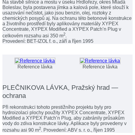
Na stavbě silnice a mostu v úseku Hrdlořezy, okres Mladá
Boleslav, byla postavena jímka a kalová pole, které slouží k
usazování nečistot, jako jsou benzin, olej, roztoky z
chemických posypů aj. Na ochranu této betonové konstrukce
a životního prostředí byly aplikovány materiály XYPEX
Concentrate, XYPEX Modified a XYPEX Patch’n Plug v
2
celkovém rozsahu asi 350 m
.
Provedení: BET-IZOL f. o., září a říjen 1995
Reference lávka
Reference lávka
PLEČNIKOVA LÁVKA, Pražský hrad —
ochrana
Při rekonstrukci tohoto prestižního projektu byly pro
hydroizolaci plochy použity XYPEX Concentrate, XYPEX
Modified a XYPEX Patch’n Plug, aby zabránily průsakům
vody do zdiva konstrukce lávky. Aplikace byly provedeny v
2
rozsahu asi 90 m
. Provedení: ABV s. r. o., říjen 1995