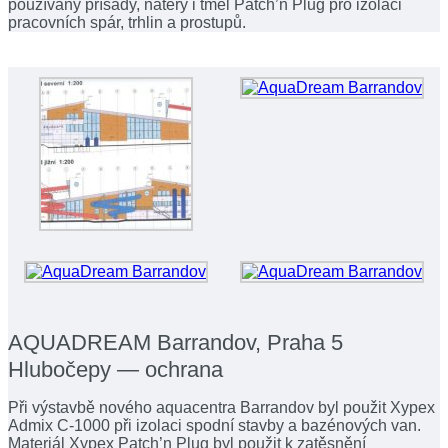
používány přísady, nátěry i tmel Patch’n Plug pro izolaci
pracovních spár, trhlin a prostupů.
AQUADREAM Barrandov, Praha 5
Hlubočepy — ochrana
Při výstavbě nového aquacentra Barrandov byl použit Xypex
Admix C-1000 při izolaci spodní stavby a bazénových van.
Materiál Xypex Patch’n Plug byl použit k zatěsnění