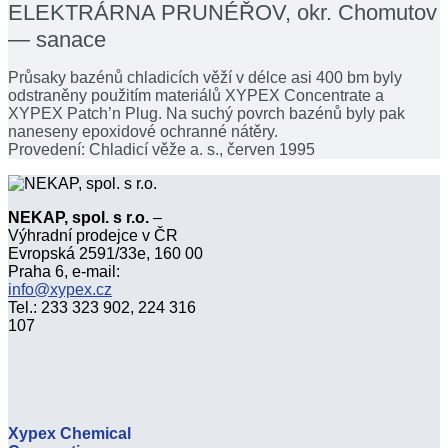
ELEKTRÁRNA PRUNÉŘOV, okr. Chomutov
— sanace
Průsaky bazénů chladicích věží v délce asi 400 bm byly
odstraněny použitím materiálů XYPEX Concentrate a
XYPEX Patch’n Plug. Na suchý povrch bazénů byly pak
naneseny epoxidové ochranné nátěry.
Provedení: Chladicí věže a. s., červen 1995
NEKAP, spol. s r.o.
–
Výhradní prodejce v ČR
Evropská 2591/33e, 160 00
Praha 6, e-mail:
info@xypex.cz
Tel.: 233 323 902, 224 316
107
Xypex Chemical