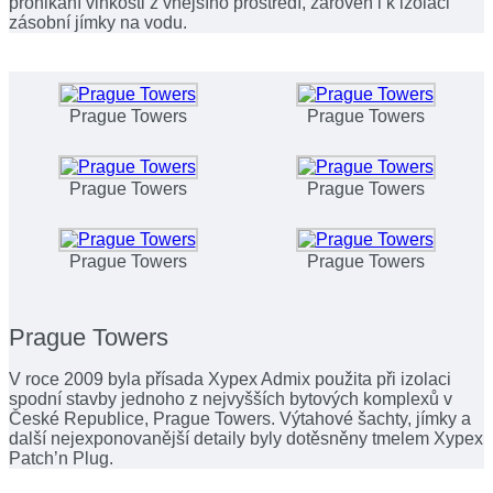
pronikání vlhkosti z vnějšího prostředí, zároveň i k izolaci
zásobní jímky na vodu.
Prague Towers
Prague Towers
Prague Towers
Prague Towers
Prague Towers
Prague Towers
Prague Towers
V roce 2009 byla přísada Xypex Admix použita při izolaci
spodní stavby jednoho z nejvyšších bytových komplexů v
České Republice, Prague Towers. Výtahové šachty, jímky a
další nejexponovanější detaily byly dotěsněny tmelem Xypex
Patch’n Plug.