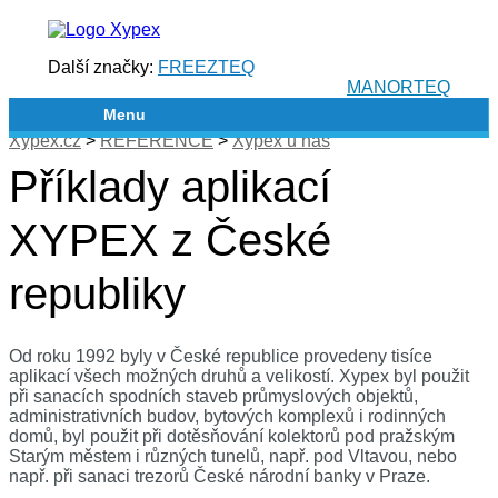
Další značky:
FREEZTEQ
MANORTEQ
Menu
Xypex.cz
>
REFERENCE
>
Xypex u nás
Příklady aplikací
XYPEX z České
republiky
Od roku 1992 byly v České republice provedeny tisíce
aplikací všech možných druhů a velikostí. Xypex byl použit
při sanacích spodních staveb průmyslových objektů,
administrativních budov, bytových komplexů i rodinných
domů, byl použit při dotěsňování kolektorů pod pražským
Starým městem i různých tunelů, např. pod Vltavou, nebo
např. při sanaci trezorů České národní banky v Praze.