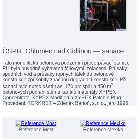
ČSPH, Chlumec nad Cidlinou — sanace
Tato monolitická betonová podzemní přečerpávací stanice
PH byla původně vybavena fóliovými izolacemi. Průsaky
spodních vod a průsaky ropných látek do betonové
konstrukce způsobily značnou degradaci konstrukce. Při
2
sanaci bylo nutno ošetřit asi 170 bm spár a 450 m
betonových podlah, stěn a kanálů materiály XYPEX
Concentrate, XYPEX Modified a XYPEX Patch’n Plug.
Provedení: TORKRET – Zdeněk Bartoň, s. r. o., jaro 1996
Reference Most
Reference Mexiko