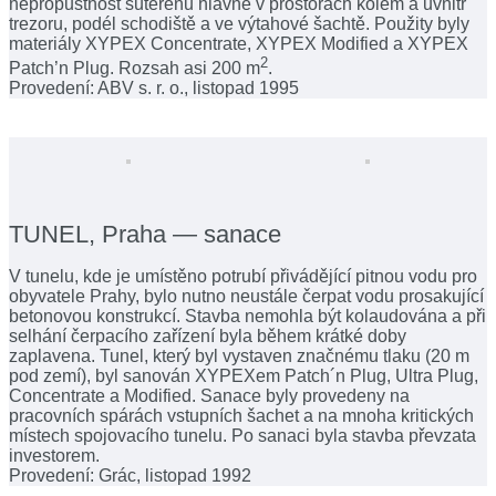
nepropustnost suterénu hlavně v prostorách kolem a uvnitř
trezoru, podél schodiště a ve výtahové šachtě. Použity byly
materiály XYPEX Concentrate, XYPEX Modified a XYPEX
2
Patch’n Plug. Rozsah asi 200 m
.
Provedení: ABV s. r. o., listopad 1995
TUNEL, Praha — sanace
V tunelu, kde je umístěno potrubí přivádějící pitnou vodu pro
obyvatele Prahy, bylo nutno neustále čerpat vodu prosakující
betonovou konstrukcí. Stavba nemohla být kolaudována a při
selhání čerpacího zařízení byla během krátké doby
zaplavena. Tunel, který byl vystaven značnému tlaku (20 m
pod zemí), byl sanován XYPEXem Patch´n Plug, Ultra Plug,
Concentrate a Modified. Sanace byly provedeny na
pracovních spárách vstupních šachet a na mnoha kritických
místech spojovacího tunelu. Po sanaci byla stavba převzata
investorem.
Provedení: Grác, listopad 1992