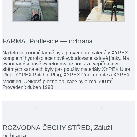
FARMA, Podlesice — ochrana
Na této soukromé farmě byla provedena materiály XYPEX
kompletní hydroizolace nově vybudované kalové jímky. Na
vybourané a nově vybetonované podlaze vepřína a ve
sběrných kanálech byly pak použity materiály XYPEX Ultra
Plug, XYPEX Patch’n Plug, XYPEX Concentrate a XYPEX
2
Modified. Celková plocha aplikace byla cca 500 m
.
Provedení: duben 1993
ROZVODNA ČECHY-STŘED, Záluží —
ochrana