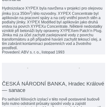
Hydroizolace XYPEX byla navržena v projekci pro olejovou
2
jímku (cca 350m
) této rozvodny. XYPEX Concentrate byl
aplikován na pracovní spáry a na celý vnitřní povrch stěn a
podlahy jímky. XYPEX Modified byl aplikován jako druhá
vrstva na povrch XYPEXu Concentrate. Některé nedostatky
vzniklé při betonáži byly opraveny XYPEXem Patch’n Plug.
Jímka má za účel zachytit zaolejované vody z povrchu
transformátoru a při případné havárii zachytit tekoucí olej, a
tím zabránit kontaminaci podzemních vod a životního
prostředí.
Provedení: ABV s. r. o., listopad 1993
ČESKÁ NÁRODNÍ BANKA, Hradec Králové
— sanace
Po selhání fóliových izolací v této nově postavené budově
bylo nutno odstranit průsaky spodní vody a zajistit