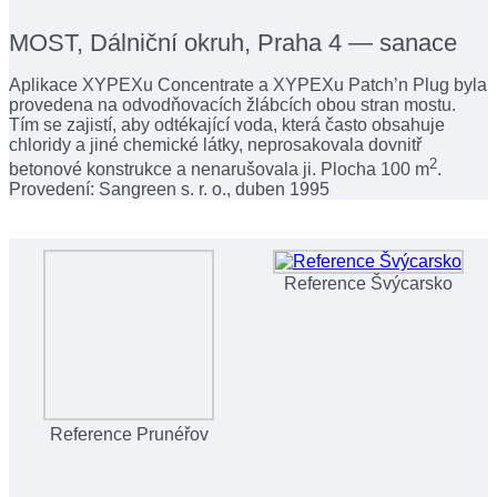
MOST, Dálniční okruh, Praha 4 — sanace
Aplikace XYPEXu Concentrate a XYPEXu Patch’n Plug byla
provedena na odvodňovacích žlábcích obou stran mostu.
Tím se zajistí, aby odtékající voda, která často obsahuje
chloridy a jiné chemické látky, neprosakovala dovnitř
2
betonové konstrukce a nenarušovala ji. Plocha 100 m
.
Provedení: Sangreen s. r. o., duben 1995
Reference Švýcarsko
Reference Prunéřov