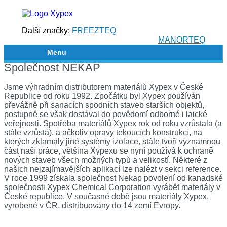
Další značky:
FREEZTEQ
MANORTEQ
Menu
Společnost NEKAP
Jsme výhradním distributorem materiálů Xypex v České
Republice od roku 1992. Zpočátku byl Xypex používán
převážně při sanacích spodních staveb starších objektů,
postupně se však dostával do povědomí odborné i laické
veřejnosti. Spotřeba materiálů Xypex rok od roku vzrůstala (a
stále vzrůstá), a ačkoliv opravy tekoucích konstrukcí, na
kterých zklamaly jiné systémy izolace, stále tvoří významnou
část naší práce, většina Xypexu se nyní používá k ochraně
nových staveb všech možných typů a velikostí. Některé z
našich nejzajímavějších aplikací lze nalézt v sekci reference.
V roce 1999 získala společnost Nekap povolení od kanadské
společnosti Xypex Chemical Corporation vyrábět materiály v
České republice. V současné době jsou materiály Xypex,
vyrobené v ČR, distribuovány do 14 zemí Evropy.